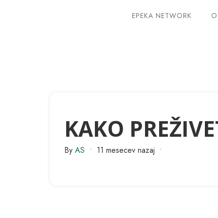
EPEKA NETWORK
O
KAKO PREŽIVE
By
AS
•
11 mesecev nazaj
•