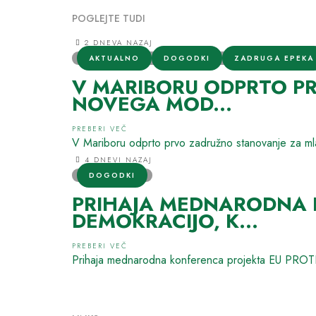
POGLEJTE TUDI
2 DNEVA NAZAJ
AKTUALNO
DOGODKI
ZADRUGA EPEKA
V MARIBORU ODPRTO PR
NOVEGA MOD...
PREBERI VEČ
V Mariboru odprto prvo zadružno stanovanje za mla
4 DNEVI NAZAJ
DOGODKI
PRIHAJA MEDNARODNA K
DEMOKRACIJO, K...
PREBERI VEČ
Prihaja mednarodna konferenca projekta EU PROTE