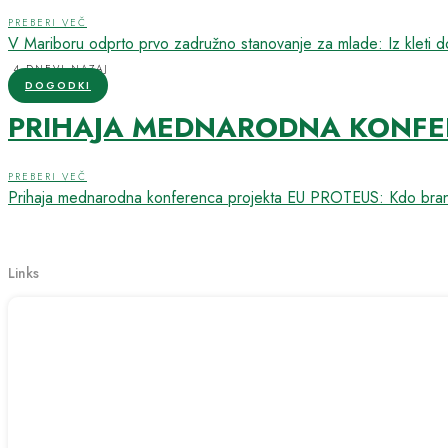
PREBERI VEČ
V Mariboru odprto prvo zadružno stanovanje za mlade: Iz kleti 
4 DNEVI NAZAJ
DOGODKI
PRIHAJA MEDNARODNA KONFERE
PREBERI VEČ
Prihaja mednarodna konferenca projekta EU PROTEUS: Kdo brani
Links