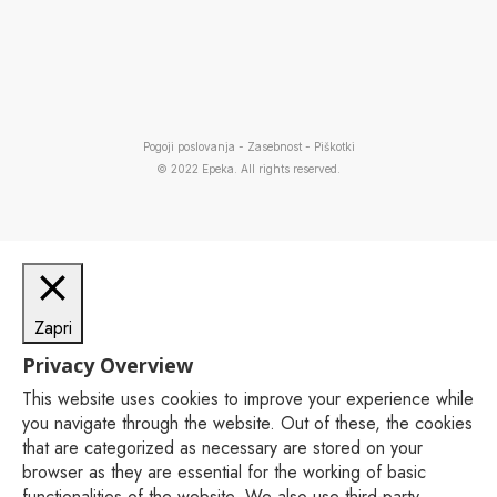
Pogoji poslovanja
-
Zasebnost
-
Piškotki
© 2022 Epeka. All rights reserved.
Zapri
Privacy Overview
This website uses cookies to improve your experience while
you navigate through the website. Out of these, the cookies
that are categorized as necessary are stored on your
browser as they are essential for the working of basic
functionalities of the website. We also use third-party