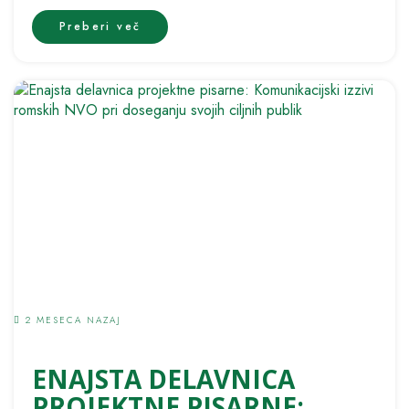
ozaveščevalnega usposabljanja v okviru projekta
Preberi več
Nacionalne platforme...
2 MESECA NAZAJ
ENAJSTA DELAVNICA
PROJEKTNE PISARNE: