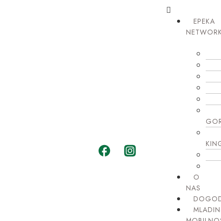
EPEKA
NETWOR
GO
KI
O
NAS
DOGOD
MLADIN
MOBILNO