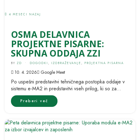
4 MESECI NAZAJ
OSMA DELAVNICA
PROJEKTNE PISARNE:
SKUPNA ODDAJA ZZI
BY
ZD
•
DOGODKI
,
IZOBRAŽEVANJE
,
PROJEKTNA PISARNA
10. 4. 2026
Google Meet
Po uspešni predstavitvi tehničnega postopka oddaje v
sistemu e-MA2 in predstavitvi vseh prilog, ki so za
uspešno oddan zahtevek potrebne,...
Preberi več