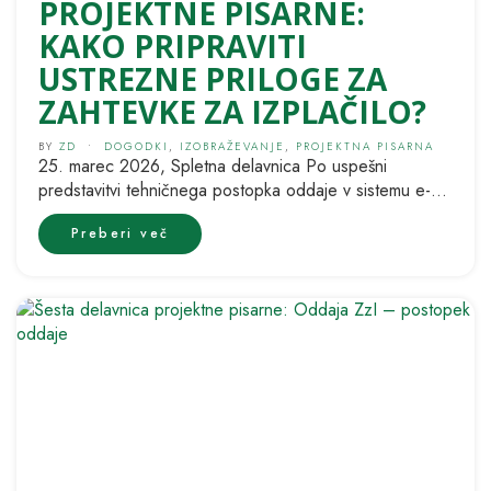
PROJEKTNE PISARNE:
KAKO PRIPRAVITI
USTREZNE PRILOGE ZA
ZAHTEVKE ZA IZPLAČILO?
BY
ZD
•
DOGODKI
,
IZOBRAŽEVANJE
,
PROJEKTNA PISARNA
25. marec 2026, Spletna delavnica Po uspešni
predstavitvi tehničnega postopka oddaje v sistemu e-
MA2 smo se na sedmi delavnici operacije...
Preberi več