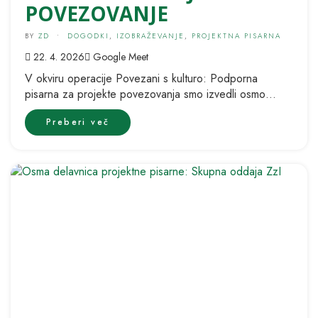
POVEZOVANJE
BY
ZD
•
DOGODKI
,
IZOBRAŽEVANJE
,
PROJEKTNA PISARNA
22. 4. 2026
Google Meet
V okviru operacije Povezani s kulturo: Podporna
pisarna za projekte povezovanja smo izvedli osmo
delavnico, namenjeno spoznavanju in predstavitvi
Preberi več
posameznih...