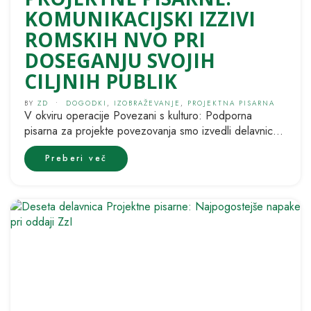
KOMUNIKACIJSKI IZZIVI
ROMSKIH NVO PRI
DOSEGANJU SVOJIH
CILJNIH PUBLIK
BY
ZD
•
DOGODKI
,
IZOBRAŽEVANJE
,
PROJEKTNA PISARNA
V okviru operacije Povezani s kulturo: Podporna
pisarna za projekte povezovanja smo izvedli delavnico
o komunikacijskih izzivih romskih nevladnih organizacij...
Preberi več