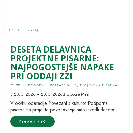
3 MESECI NAZAJ
DESETA DELAVNICA
PROJEKTNE PISARNE:
NAJPOGOSTEJŠE NAPAKE
PRI ODDAJI ZZI
BY
ZD
•
DOGODKI
,
IZOBRAŽEVANJE
,
PROJEKTNA PISARNA
20. 5. 2026 – 20. 5. 2026
Google Meet
V okviru operacije Povezani s kulturo: Podporna
pisarna za projekte povezovanja smo izvedli deseto
delavnico z naslovom Najpogostejše napake pri...
Preberi več