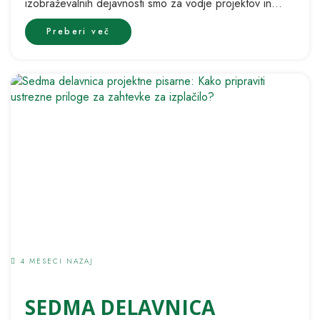
izobraževalnih dejavnosti smo za vodje projektov in
člane projektnih ekip na razpisnem...
Preberi več
4 MESECI NAZAJ
SEDMA DELAVNICA