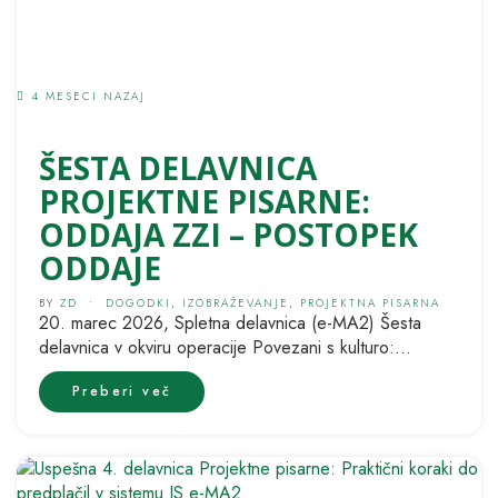
4 MESECI NAZAJ
ŠESTA DELAVNICA
PROJEKTNE PISARNE:
ODDAJA ZZI – POSTOPEK
ODDAJE
BY
ZD
•
DOGODKI
,
IZOBRAŽEVANJE
,
PROJEKTNA PISARNA
20. marec 2026, Spletna delavnica (e-MA2) Šesta
delavnica v okviru operacije Povezani s kulturo:
Podporna pisarna za projekte povezovanja je...
Preberi več