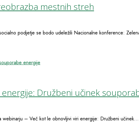
reobrazba mestnih streh
ocialno podjetje se bodo udeležili Nacionalne konference: Zelen
ri energije: Družbeni učinek soupora
ebinarju – Več kot le obnovljivi viri energije: Družbeni učinek...