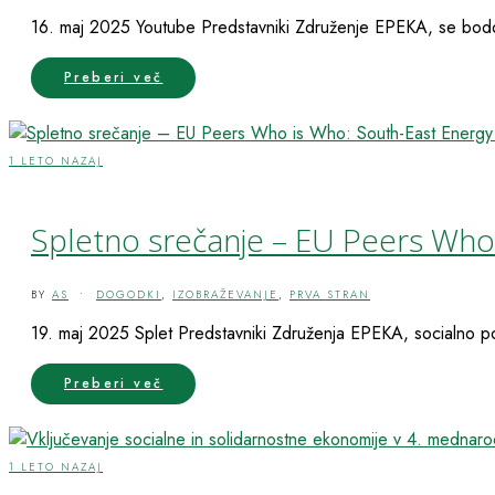
16. maj 2025 Youtube Predstavniki Združenje EPEKA, se b
Preberi več
1 LETO NAZAJ
Spletno srečanje – EU Peers Who
BY
AS
•
DOGODKI
,
IZOBRAŽEVANJE
,
PRVA STRAN
19. maj 2025 Splet Predstavniki Združenja EPEKA, socialno pod
Preberi več
1 LETO NAZAJ