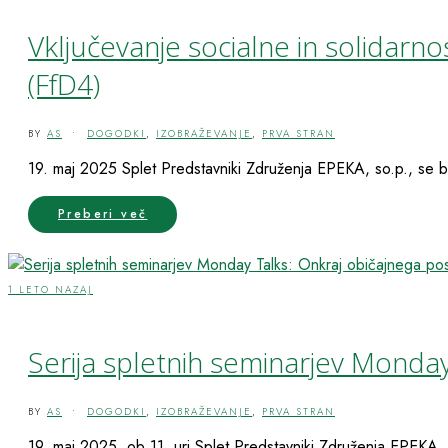
Vključevanje socialne in solidar
(FfD4)
BY
AS
•
DOGODKI
,
IZOBRAŽEVANJE
,
PRVA STRAN
19. maj 2025 Splet Predstavniki Združenja EPEKA, so.p., se bo
Preberi več
1 LETO NAZAJ
Serija spletnih seminarjev Monday
BY
AS
•
DOGODKI
,
IZOBRAŽEVANJE
,
PRVA STRAN
19. maj 2025, ob 11. uri Splet Predstavniki Združenja EPEKA, s