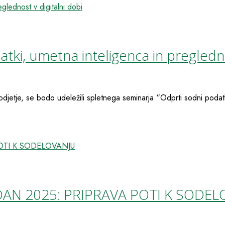
tki, umetna inteligenca in pregledno
jetje, se bodo udeležili spletnega seminarja “Odprti sodni podatki
AN 2025: PRIPRAVA POTI K SODE