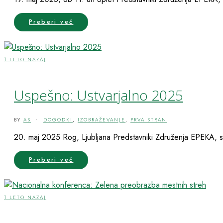
Preberi več
1 LETO NAZAJ
Uspešno: Ustvarjalno 2025
BY
AS
•
DOGODKI
,
IZOBRAŽEVANJE
,
PRVA STRAN
20. maj 2025 Rog, Ljubljana Predstavniki Združenja EPEKA, s
Preberi več
1 LETO NAZAJ