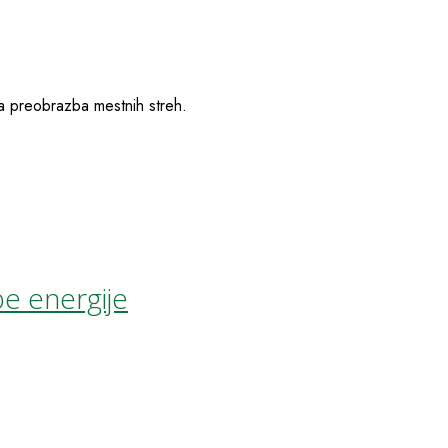
a preobrazba mestnih streh.
be energije