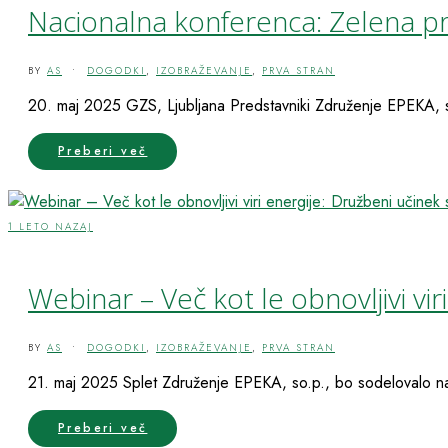
Nacionalna konferenca: Zelena p
BY
AS
•
DOGODKI
,
IZOBRAŽEVANJE
,
PRVA STRAN
20. maj 2025 GZS, Ljubljana Predstavniki Združenje EPEKA, s
Preberi več
1 LETO NAZAJ
Webinar – Več kot le obnovljivi vi
BY
AS
•
DOGODKI
,
IZOBRAŽEVANJE
,
PRVA STRAN
21. maj 2025 Splet Združenje EPEKA, so.p., bo sodelovalo na w
Preberi več