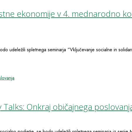
nostne ekonomije v 4. mednarodno ko
do udeležili spletnega seminarja “Vključevanje socialne in solidar
 Talks: Onkraj običajnega poslovanj
ocialno podjetje, se bodo udeležili spletnega seminarja iz serije 