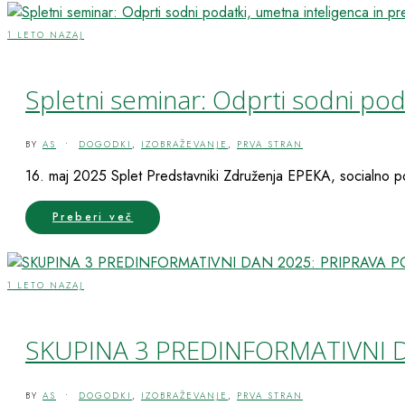
1 LETO NAZAJ
Spletni seminar: Odprti sodni poda
BY
AS
•
DOGODKI
,
IZOBRAŽEVANJE
,
PRVA STRAN
16. maj 2025 Splet Predstavniki Združenja EPEKA, socialno pod
Preberi več
1 LETO NAZAJ
SKUPINA 3 PREDINFORMATIVNI D
BY
AS
•
DOGODKI
,
IZOBRAŽEVANJE
,
PRVA STRAN