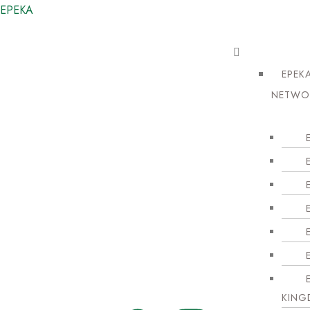
EPEKA
EPEK
NETWO
KIN