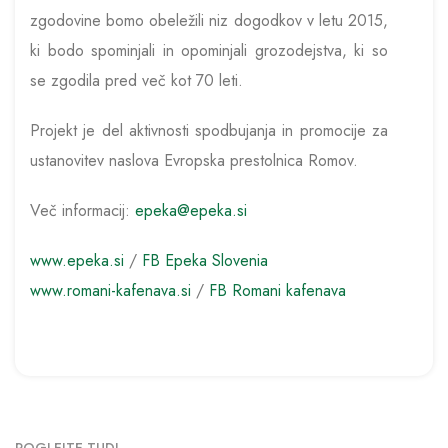
zgodovine bomo obeležili niz dogodkov v letu 2015,
ki bodo spominjali in opominjali grozodejstva, ki so
se zgodila pred več kot 70 leti.
Projekt je del aktivnosti spodbujanja in promocije za
ustanovitev naslova Evropska prestolnica Romov.
Več informacij:
epeka@epeka.si
www.epeka.si
/
FB Epeka Slovenia
www.romani-kafenava.si
/
FB Romani kafenava