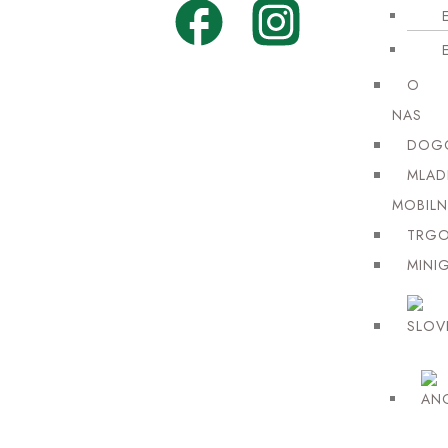
O
NAS
DOG
MLAD
MOBIL
TRGO
MINI