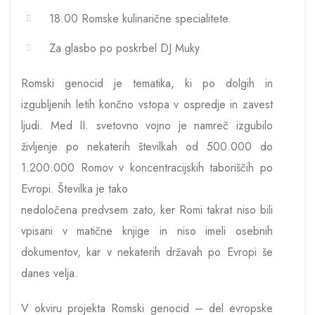
18.00 Romske kulinarične specialitete.
Za glasbo po poskrbel DJ Muky
Romski genocid je tematika, ki po dolgih in
izgubljenih letih končno vstopa v ospredje in zavest
ljudi. Med II. svetovno vojno je namreč izgubilo
življenje po nekaterih številkah od 500.000 do
1.200.000 Romov v koncentracijskih taboriščih po
Evropi. Številka je tako
nedoločena predvsem zato, ker Romi tak
rat nis
o bili
vpisani v matične knjige in niso imeli osebnih
dokumentov, kar v nekaterih državah po Evropi š
e
danes velja.
V okviru projekta Romski genocid – del evropske