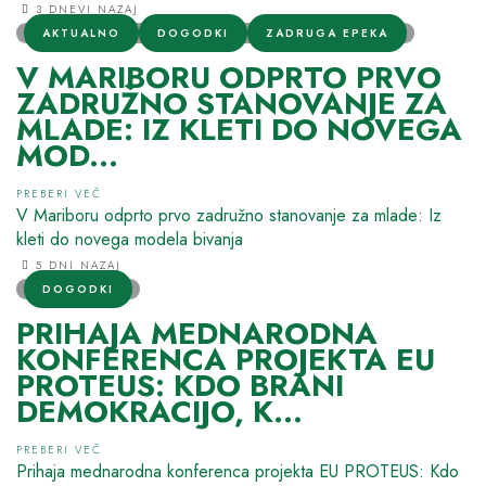
3 DNEVI NAZAJ
AKTUALNO
DOGODKI
ZADRUGA EPEKA
V MARIBORU ODPRTO PRVO
ZADRUŽNO STANOVANJE ZA
MLADE: IZ KLETI DO NOVEGA
MOD...
PREBERI VEČ
V Mariboru odprto prvo zadružno stanovanje za mlade: Iz
kleti do novega modela bivanja
5 DNI NAZAJ
DOGODKI
PRIHAJA MEDNARODNA
KONFERENCA PROJEKTA EU
PROTEUS: KDO BRANI
DEMOKRACIJO, K...
PREBERI VEČ
Prihaja mednarodna konferenca projekta EU PROTEUS: Kdo