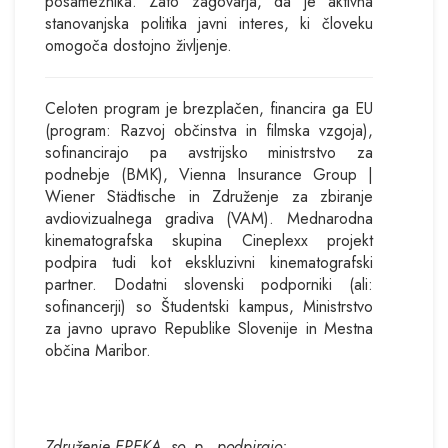
posameznika. Zato zagovarja, da je aktivna
stanovanjska politika javni interes, ki človeku
omogoča dostojno življenje.
Celoten program je brezplačen, financira ga EU
(program: Razvoj občinstva in filmska vzgoja),
sofinancirajo pa avstrijsko ministrstvo za
podnebje (BMK), Vienna Insurance Group |
Wiener Städtische in Združenje za zbiranje
avdiovizualnega gradiva (VAM). Mednarodna
kinematografska skupina Cineplexx projekt
podpira tudi kot ekskluzivni kinematografski
partner. Dodatni slovenski podporniki (ali:
sofinancerji) so Študentski kampus, Ministrstvo
za javno upravo Republike Slovenije in Mestna
občina Maribor.
Združenje EPEKA, so. p., podpirajo: