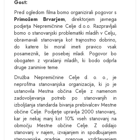
Gost:
Pred ogledom filma bomo organizirali pogovor s
Primožem Brvarjem
, direktorjem javnega
podjetja Nepremičnine Celje d.o.o. Razpravljali
bomo o stanovanjski problematiki mladih v Celju,
obravnavali stanovanja kot trajnostno dobrino,
do katere bi moral imeti pravico vsak
posameznik, še posebej mladi. Pogovor bo
obogaten z vprašanji mladih, ki bodo odprla
druge zanimive teme.
Družba Nepremičnine Celje d. o. o., je
neprofitna stanovanjska organizacija, ki jo je
ustanovila Mestna občina Celje z namenom
zadovoljevanja potreb po stanovanjih in
izboljšanja standarda bivanja prebivalcev Mestne
občine Celje. Podjetje upravlja 2000 stanovanj,
kar je nekaj manj kot 10% vseh stanovanj na
območju Mestne občine Celje. Z oddajo
stanovanj v najem, izvajanjem in spodbujanjem
stanovanjske gradnje, prenove, vzdrževanjem