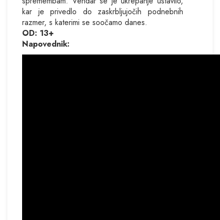
spremembam. Vendar se je ukrepanje ustavilo,
kar je privedlo do zaskrbljujočih podnebnih
razmer, s katerimi se soočamo danes.
OD: 13+
Napovednik: