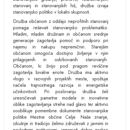
stanovanj in stanovanjskih hiš, družba izvaja
stanovanjsko politiko v lokalni skupnosti.
Družba občanom z oddajo neprofitnih stanovanj
pomaga reševati stanovanjsko problematiko.
Mladim, mladim družinam in občanom srednje
generacije zagotavlja pomoč in podporo pri
najemu in nakupu nepremičnin. Starejšim
občanom omogoča dostojno življenje v njim
prilagojenih in oskrbovanih stanovanjih.
Občanom, ki živijo pod pragom revščine
zagotavlja bivalne enote. Družba ima aktivno
vlogo v razvojnih projektih mesta, spoštuje
načela trajnostnega razvoja in energetske
učinkovitosti. Pri poslovanju družba želi
uresničevati pametne modele in inovativne
oblike zagotavljanja strehe nad glavo ter aktivno
sooblikuje pomembne dokumente stanovanjske
politike Mestne občine Celje. Naše znanje,
izkušnje in tradicijo želimo združevati z javnimi in
nevladnimi institucijami, izmenjati dobre prakse