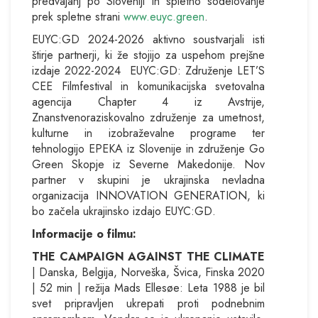
predvajanj po Sloveniji in spletno sodelovanje
prek spletne strani
www.euyc.green
.
EUYC:GD 2024-2026 aktivno soustvarjali isti
štirje partnerji, ki že stojijo za uspehom prejšne
izdaje 2022-2024 EUYC:GD: Združenje LET’S
CEE Filmfestival in komunikacijska svetovalna
agencija Chapter 4 iz Avstrije,
Znanstvenoraziskovalno združenje za umetnost,
kulturne in izobraževalne programe ter
tehnologijo EPEKA iz Slovenije in združenje Go
Green Skopje iz Severne Makedonije. Nov
partner v skupini je ukrajinska nevladna
organizacija INNOVATION GENERATION, ki
bo začela ukrajinsko izdajo EUYC:GD.
Informacije o filmu:
THE CAMPAIGN AGAINST THE CLIMATE
| Danska, Belgija, Norveška, Švica, Finska 2020
| 52 min | režija Mads Ellesøe: Leta 1988 je bil
svet pripravljen ukrepati proti podnebnim