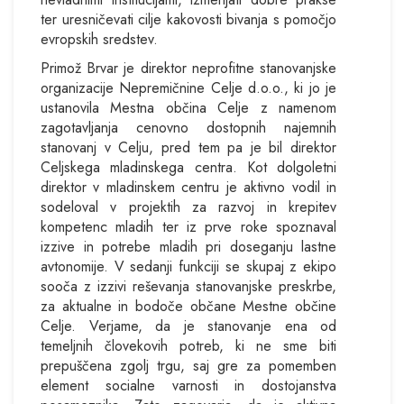
ter uresničevati cilje kakovosti bivanja s pomočjo
evropskih sredstev.
Primož Brvar je direktor neprofitne stanovanjske
organizacije Nepremičnine Celje d.o.o., ki jo je
ustanovila Mestna občina Celje z namenom
zagotavljanja cenovno dostopnih najemnih
stanovanj v Celju, pred tem pa je bil direktor
Celjskega mladinskega centra. Kot dolgoletni
direktor v mladinskem centru je aktivno vodil in
sodeloval v projektih za razvoj in krepitev
kompetenc mladih ter iz prve roke spoznaval
izzive in potrebe mladih pri doseganju lastne
avtonomije. V sedanji funkciji se skupaj z ekipo
sooča z izzivi reševanja stanovanjske preskrbe,
za aktualne in bodoče občane Mestne občine
Celje. Verjame, da je stanovanje ena od
temeljnih človekovih potreb, ki ne sme biti
prepuščena zgolj trgu, saj gre za pomemben
element socialne varnosti in dostojanstva