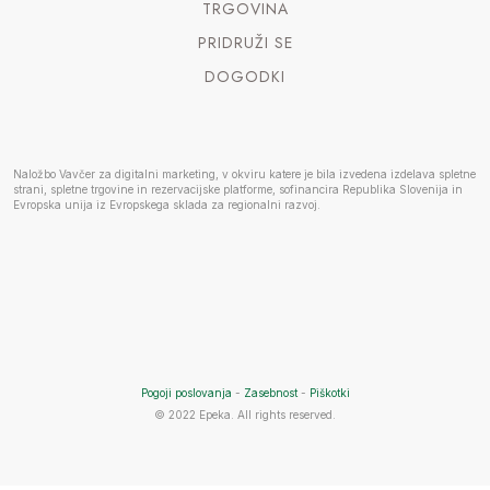
TRGOVINA
PRIDRUŽI SE
DOGODKI
Naložbo Vavčer za digitalni marketing, v okviru katere je bila izvedena izdelava spletne
strani, spletne trgovine in rezervacijske platforme, sofinancira Republika Slovenija in
Evropska unija iz Evropskega sklada za regionalni razvoj.
Pogoji poslovanja
-
Zasebnost
-
Piškotki
© 2022 Epeka. All rights reserved.