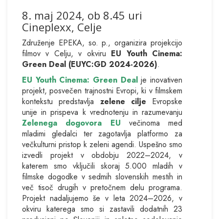
8. maj 2024, ob 8.45 uri
Cineplexx, Celje
Združenje EPEKA, so. p., organizira projekcijo
filmov v Celju, v okviru
EU Youth Cinema:
Green Deal (EUYC:GD 2024-2026)
.
EU Youth Cinema: Green Deal
je inovativen
projekt, posvečen trajnostni Evropi, ki v filmskem
kontekstu predstavlja
zelene cilje
Evropske
unije in prispeva k vrednotenju in razumevanju
Zelenega dogovora EU
večinoma med
mladimi gledalci ter zagotavlja platformo za
večkulturni pristop k zeleni agendi. Uspešno smo
izvedli projekt v obdobju 2022–2024, v
katerem smo vključili skoraj 5.000 mladih v
filmske dogodke v sedmih slovenskih mestih in
več tisoč drugih v pretočnem delu programa.
Projekt nadaljujemo še v leta 2024–2026, v
okviru katerega smo si zastavili dodatnih 23