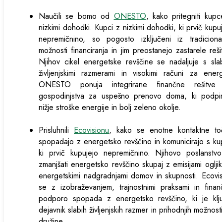
Naučili se bomo od
ONESTO
, kako pritegniti kup
nizkimi dohodki. Kupci z nizkimi dohodki, ki prvič kupu
nepremičnino, so pogosto izključeni iz tradicional
možnosti financiranja in jim preostanejo zastarele reši
Njihov cikel energetske revščine se nadaljuje s sla
življenjskimi razmerami in visokimi računi za energ
ONESTO ponuja integrirane finančne rešitve
gospodinjstva za uspešno prenovo doma, ki podpir
nižje stroške energije in bolj zeleno okolje.
Prisluhnili
Ecovisionu
, kako se enotne kontaktne to
spopadajo z energetsko revščino in komunicirajo s ku
ki prvič kupujejo nepremičnino. Njihovo poslanstvo
zmanjšati energetsko revščino skupaj z emisijami oglji
energetskimi nadgradnjami domov in skupnosti. Ecovi
se z izobraževanjem, trajnostnimi praksami in fina
podporo spopada z energetsko revščino, ki je klju
dejavnik slabih življenjskih razmer in prihodnjih možnost
družine.