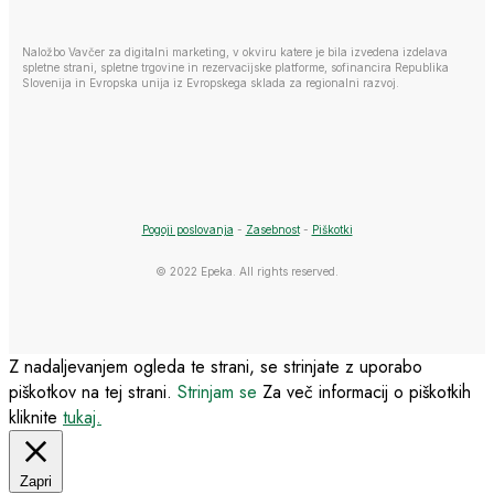
Naložbo Vavčer za digitalni marketing, v okviru katere je bila izvedena izdelava
spletne strani, spletne trgovine in rezervacijske platforme, sofinancira Republika
Slovenija in Evropska unija iz Evropskega sklada za regionalni razvoj.
Pogoji poslovanja
-
Zasebnost
-
Piškotki
© 2022 Epeka. All rights reserved.
Z nadaljevanjem ogleda te strani, se strinjate z uporabo
piškotkov na tej strani.
Strinjam se
Za več informacij o piškotkih
kliknite
tukaj.
Zapri