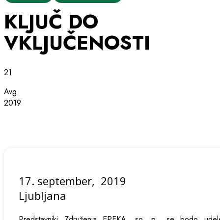
KLJUČ DO
VKLJUČENOSTI
21
Avg
2019
17. september, 2019
Ljubljana
Predstavniki Združenja EPEKA, so. p., se bodo udelež