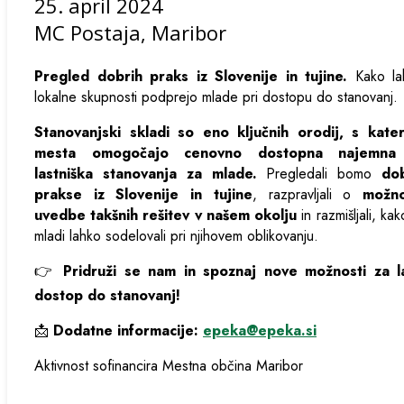
25. april 2024
MC Postaja, Maribor
Pregled dobrih praks iz Slovenije in tujine.
Kako la
lokalne skupnosti podprejo mlade pri dostopu do stanovanj.
Stanovanjski skladi so eno ključnih orodij, s kater
mesta omogočajo cenovno dostopna najemna
lastniška stanovanja za mlade.
Pregledali bomo
do
prakse iz Slovenije in tujine
, razpravljali o
možno
uvedbe takšnih rešitev v našem okolju
in razmišljali, kak
mladi lahko sodelovali pri njihovem oblikovanju.
👉
Pridruži se nam in spoznaj nove možnosti za la
dostop do stanovanj!
📩
Dodatne informacije:
epeka@epeka.si
Aktivnost sofinancira Mestna občina Maribor