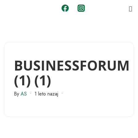
BUSINESSFORUM
(1) (1)
By
AS
•
1 leto nazaj
•