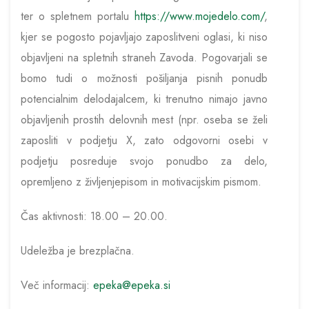
ter o spletnem portalu
https://www.mojedelo.com/
,
kjer se pogosto pojavljajo zaposlitveni oglasi, ki niso
objavljeni na spletnih straneh Zavoda. Pogovarjali se
bomo tudi o možnosti pošiljanja pisnih ponudb
potencialnim delodajalcem, ki trenutno nimajo javno
objavljenih prostih delovnih mest (npr. oseba se želi
zaposliti v podjetju X, zato odgovorni osebi v
podjetju posreduje svojo ponudbo za delo,
opremljeno z življenjepisom in motivacijskim pismom.
Čas aktivnosti: 18.00 – 20.00.
Udeležba je brezplačna.
Več informacij:
epeka@epeka.si