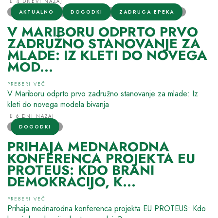
4 DNEVI NAZAJ
AKTUALNO
DOGODKI
ZADRUGA EPEKA
V MARIBORU ODPRTO PRVO
ZADRUŽNO STANOVANJE ZA
MLADE: IZ KLETI DO NOVEGA
MOD...
PREBERI VEČ
V Mariboru odprto prvo zadružno stanovanje za mlade: Iz
kleti do novega modela bivanja
6 DNI NAZAJ
DOGODKI
PRIHAJA MEDNARODNA
KONFERENCA PROJEKTA EU
PROTEUS: KDO BRANI
DEMOKRACIJO, K...
PREBERI VEČ
Prihaja mednarodna konferenca projekta EU PROTEUS: Kdo