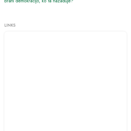
brani demokracijo, ko ta nazaduje?
LINKS