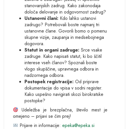
stanovanjskih zadrug. Kako zakonodaja
določa delovanje in odgovornost zadrug?
Ustanovni člani:
Kdo lahko ustanovi
zadrugo? Potrebovali boste najmanj tri
ustanovne člane. Govorili bomo o pomenu
skupne vizije, zaupanja in medsebojnega
dogovora.
Statut in organi zadruge:
Srce vsake
zadruge. Kako napisati statut, ki bo ščitil
interese vseh članov? Spoznali boste
vlogo skupščine, upravnega odbora in
nadzornega odbora.
Postopek registracije:
Od priprave
dokumentacije do vpisa v sodni register.
Kako uspešno navigirati skozi birokratske
postopke?
Udeležba je brezplačna, število mest je
omejeno – prijavi se čim prej!
Prijave in informacije:
epeka@epeka.si