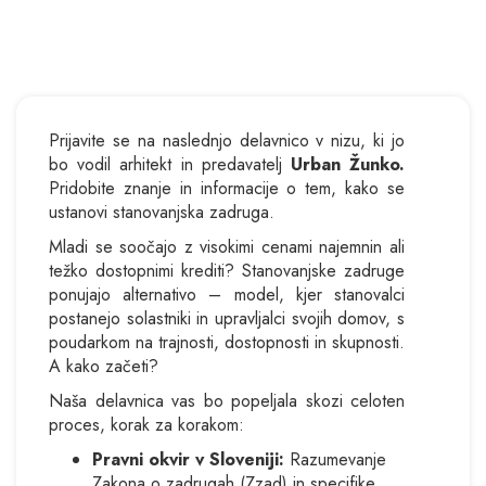
Prijavite se na naslednjo delavnico v nizu, ki jo
bo vodil arhitekt in predavatelj
Urban Žunko.
Pridobite znanje in informacije o tem, kako se
ustanovi stanovanjska zadruga.
Mladi se soočajo z visokimi cenami najemnin ali
težko dostopnimi krediti? Stanovanjske zadruge
ponujajo alternativo – model, kjer stanovalci
postanejo solastniki in upravljalci svojih domov, s
poudarkom na trajnosti, dostopnosti in skupnosti.
A kako začeti?
Naša delavnica vas bo popeljala skozi celoten
proces, korak za korakom:
Pravni okvir v Sloveniji:
Razumevanje
Zakona o zadrugah (Zzad) in specifike