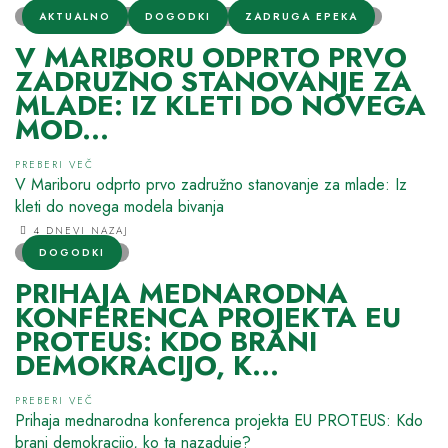
AKTUALNO
DOGODKI
ZADRUGA EPEKA
V MARIBORU ODPRTO PRVO
ZADRUŽNO STANOVANJE ZA
MLADE: IZ KLETI DO NOVEGA
MOD...
PREBERI VEČ
V Mariboru odprto prvo zadružno stanovanje za mlade: Iz
kleti do novega modela bivanja
4 DNEVI NAZAJ
DOGODKI
PRIHAJA MEDNARODNA
KONFERENCA PROJEKTA EU
PROTEUS: KDO BRANI
DEMOKRACIJO, K...
PREBERI VEČ
Prihaja mednarodna konferenca projekta EU PROTEUS: Kdo
brani demokracijo, ko ta nazaduje?