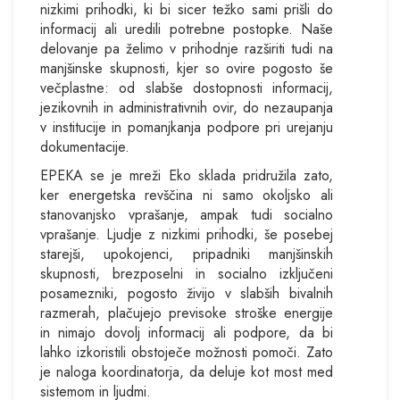
nizkimi prihodki, ki bi sicer težko sami prišli do
informacij ali uredili potrebne postopke. Naše
delovanje pa želimo v prihodnje razširiti tudi na
manjšinske skupnosti, kjer so ovire pogosto še
večplastne: od slabše dostopnosti informacij,
jezikovnih in administrativnih ovir, do nezaupanja
v institucije in pomanjkanja podpore pri urejanju
dokumentacije.
EPEKA se je mreži Eko sklada pridružila zato,
ker energetska revščina ni samo okoljsko ali
stanovanjsko vprašanje, ampak tudi socialno
vprašanje. Ljudje z nizkimi prihodki, še posebej
starejši, upokojenci, pripadniki manjšinskih
skupnosti, brezposelni in socialno izključeni
posamezniki, pogosto živijo v slabših bivalnih
razmerah, plačujejo previsoke stroške energije
in nimajo dovolj informacij ali podpore, da bi
lahko izkoristili obstoječe možnosti pomoči. Zato
je naloga koordinatorja, da deluje kot most med
sistemom in ljudmi.