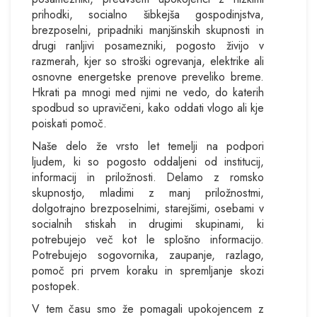
prihodki, socialno šibkejša gospodinjstva,
brezposelni, pripadniki manjšinskih skupnosti in
drugi ranljivi posamezniki, pogosto živijo v
razmerah, kjer so stroški ogrevanja, elektrike ali
osnovne energetske prenove preveliko breme.
Hkrati pa mnogi med njimi ne vedo, do katerih
spodbud so upravičeni, kako oddati vlogo ali kje
poiskati pomoč.
Naše delo že vrsto let temelji na podpori
ljudem, ki so pogosto oddaljeni od institucij,
informacij in priložnosti. Delamo z romsko
skupnostjo, mladimi z manj priložnostmi,
dolgotrajno brezposelnimi, starejšimi, osebami v
socialnih stiskah in drugimi skupinami, ki
potrebujejo več kot le splošno informacijo.
Potrebujejo sogovornika, zaupanje, razlago,
pomoč pri prvem koraku in spremljanje skozi
postopek.
V tem času smo že pomagali upokojencem z