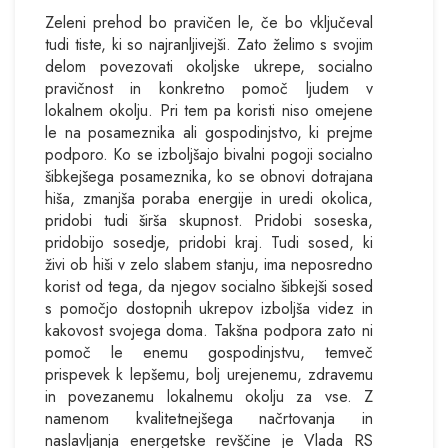
Zeleni prehod bo pravičen le, če bo vključeval
tudi tiste, ki so najranljivejši. Zato želimo s svojim
delom povezovati okoljske ukrepe, socialno
pravičnost in konkretno pomoč ljudem v
lokalnem okolju. Pri tem pa koristi niso omejene
le na posameznika ali gospodinjstvo, ki prejme
podporo. Ko se izboljšajo bivalni pogoji socialno
šibkejšega posameznika, ko se obnovi dotrajana
hiša, zmanjša poraba energije in uredi okolica,
pridobi tudi širša skupnost. Pridobi soseska,
pridobijo sosedje, pridobi kraj. Tudi sosed, ki
živi ob hiši v zelo slabem stanju, ima neposredno
korist od tega, da njegov socialno šibkejši sosed
s pomočjo dostopnih ukrepov izboljša videz in
kakovost svojega doma. Takšna podpora zato ni
pomoč le enemu gospodinjstvu, temveč
prispevek k lepšemu, bolj urejenemu, zdravemu
in povezanemu lokalnemu okolju za vse. Z
namenom kvalitetnejšega načrtovanja in
naslavljanja energetske revščine je Vlada RS