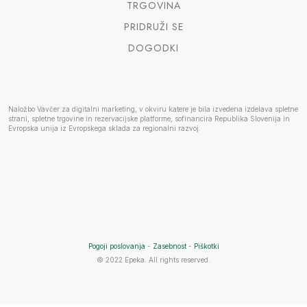
TRGOVINA
PRIDRUŽI SE
DOGODKI
Naložbo Vavčer za digitalni marketing, v okviru katere je bila izvedena izdelava spletne
strani, spletne trgovine in rezervacijske platforme, sofinancira Republika Slovenija in
Evropska unija iz Evropskega sklada za regionalni razvoj.
Pogoji poslovanja
-
Zasebnost
-
Piškotki
© 2022 Epeka. All rights reserved.