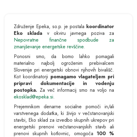
Združenje Epeka, so.p. je postala
koordinator
Eko sklada
v okviru javnega poziva za
Nepovratne finančne spodbude za
zmanjševanje energetske revščine
.
Ponosni smo, da bomo lahko pomagali
materialno najbolj ogroženim prebivalcem
Slovenije pri energetski obnovi njihovih bivališč.
Kot koordinatorji
pomagamo vlagateljem pri
pripravi dokumentacije in vodenju
postopka.
Za več informacij smo na voljo na
ekosklad@epeka.si
.
Prejemnikom denarne socialne pomoči in/ali
varstvenega dodatka, ki živijo v večstanovanjski
stavbi, Eko sklad za izvedbo skupnih ukrepov pri
energetski prenovi večstanovanjskih stavb ali
prenovi skupnih kotlovnic, omogoča
100 %