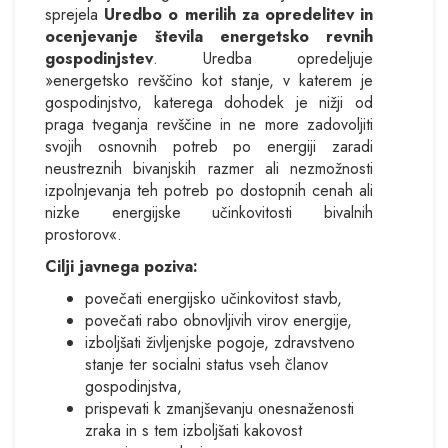
sprejela
Uredbo o merilih za opredelitev in
ocenjevanje števila energetsko revnih
gospodinjstev
. Uredba opredeljuje
»energetsko revščino kot stanje, v katerem je
gospodinjstvo, katerega dohodek je nižji od
praga tveganja revščine in ne more zadovoljiti
svojih osnovnih potreb po energiji zaradi
neustreznih bivanjskih razmer ali nezmožnosti
izpolnjevanja teh potreb po dostopnih cenah ali
nizke energijske učinkovitosti bivalnih
prostorov«.
Cilji javnega poziva:
povečati energijsko učinkovitost stavb,
povečati rabo obnovljivih virov energije,
izboljšati življenjske pogoje, zdravstveno
stanje ter socialni status vseh članov
gospodinjstva,
prispevati k zmanjševanju onesnaženosti
zraka in s tem izboljšati kakovost