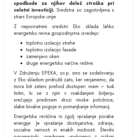
spodbude za njihov delež stroška pri
celotni investiciji.
Sredstva so zagotovljena s
strani Evropske unije.
Z nepovratnimi sredstvi Eko sklada lahko
energetsko revna gospodinjstva izvedejo:
toplotno izolacijo strehe
toplotno izolacijo fasade
zamenjavo oken
druge energetsko varčne rešitve.
V Združenju EPEKA, so.p. smo se sodelovanju
z Eko skladom pridružili zato, ker verjamemo, da
mora biti zeleni prehod dostopen vsem – tudi
tistim, ki se z njim v vsakdanjem življenju
srečujejo predvsem skozi visoke položnice,
slabe bivalne pogoje in pomanjkanje informacij.
Energetska revščina ni zgolj vprašanje porabe
energije. Je vprašanje dostojanstva, zdravja,
socialne varnosti in enakih možnosti. Številni
posamezniki, predvsem upokojenci z nizkimi