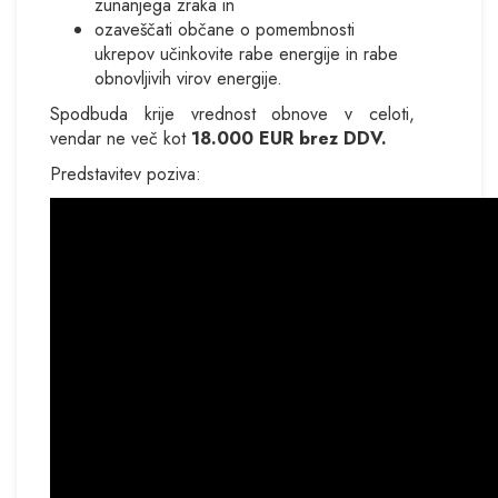
zunanjega zraka in
ozaveščati občane o pomembnosti
ukrepov učinkovite rabe energije in rabe
obnovljivih virov energije.
Spodbuda krije vrednost obnove v celoti,
vendar ne več kot
18.000 EUR brez DDV.
Predstavitev poziva: