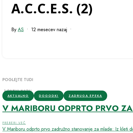
A.C.C.E.S. (2)
By
AS
•
12 mesecev nazaj
•
POGLEJTE TUDI
3 DNEVI NAZAJ
AKTUALNO
DOGODKI
ZADRUGA EPEKA
V MARIBORU ODPRTO PRVO ZAD
PREBERI VEČ
V Mariboru odprto prvo zadružno stanovanje za mlade: Iz kleti 