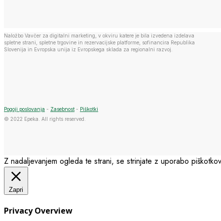
Naložbo Vavčer za digitalni marketing, v okviru katere je bila izvedena izdelava
spletne strani, spletne trgovine in rezervacijske platforme, sofinancira Republika
Slovenija in Evropska unija iz Evropskega sklada za regionalni razvoj.
Pogoji poslovanja
-
Zasebnost
-
Piškotki
© 2022 Epeka. All rights reserved.
Z nadaljevanjem ogleda te strani, se strinjate z uporabo piškotkov
Zapri
Privacy Overview