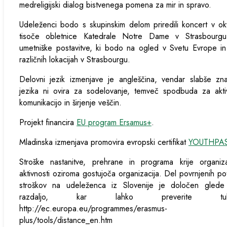
medreligijski dialog bistvenega pomena za mir in spravo.
Udeleženci bodo s skupinskim delom priredili koncert v ok
tisoče obletnice Katedrale Notre Dame v Strasbourgu
umetniške postavitve, ki bodo na ogled v Svetu Evrope i
različnih lokacijah v Strasbourgu.
Delovni jezik izmenjave je angleščina, vendar slabše zn
jezika ni ovira za sodelovanje, temveč spodbuda za akti
komunikacijo in širjenje veščin.
Projekt financira
EU program Ersamus+
.
Mladinska izmenjava promovira evropski certifikat
YOUTHPA
Stroške nastanitve, prehrane in programa krije organiza
aktivnosti oziroma gostujoča organizacija. Del povrnjenih po
stroškov na udeleženca iz Slovenije je določen glede
razdaljo, kar lahko preverite tuka
http://ec.europa.eu/programmes/erasmus-
plus/tools/distance_en.htm