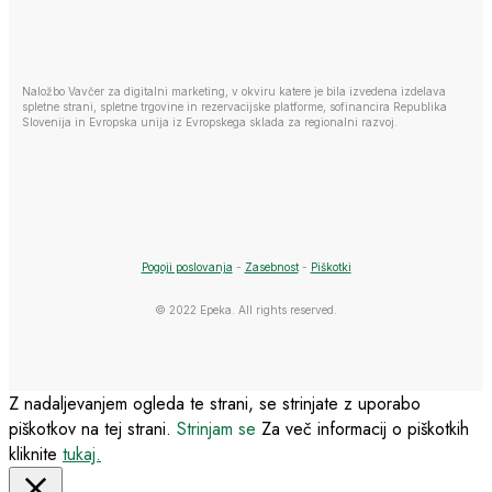
Naložbo Vavčer za digitalni marketing, v okviru katere je bila izvedena izdelava
spletne strani, spletne trgovine in rezervacijske platforme, sofinancira Republika
Slovenija in Evropska unija iz Evropskega sklada za regionalni razvoj.
Pogoji poslovanja
-
Zasebnost
-
Piškotki
© 2022 Epeka. All rights reserved.
Z nadaljevanjem ogleda te strani, se strinjate z uporabo
piškotkov na tej strani.
Strinjam se
Za več informacij o piškotkih
kliknite
tukaj.