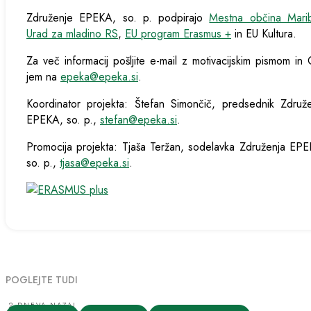
Združenje EPEKA, so. p. podpirajo
Mestna občina Mari
Urad za mladino RS
,
EU program Erasmus +
in EU Kultura.
Za več informacij pošljite e-mail z motivacijskim pismom in
jem na
epeka@epeka.si
.
Koordinator projekta: Štefan Simončič, predsednik Združ
EPEKA, so. p.,
stefan@epeka.si
.
Promocija projekta: Tjaša Teržan, sodelavka Združenja EP
so. p.,
tjasa@epeka.si
.
POGLEJTE TUDI
2 DNEVA NAZAJ