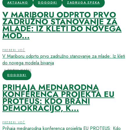
AKTUALNO
DOGODKI
ZADRUGA EPEKA
V MARIBORU ODPRTO PRVO
ZADRUŽNO STANOVANJE ZA
MLADE: IZ KLETI DO NOVEGA
MOD...
PREBERI VEČ
V Mariboru odprto prvo zadružno stanovanje za mlade: Iz kleti
do novega modela bivanja
4 DNEVI NAZAJ
DOGODKI
PRIHAJA MEDNARODNA
KONFERENCA PROJEKTA EU
PROTEUS: KDO BRANI
DEMOKRACIJO, K...
PREBERI VEČ
Prihaja mednarodna konferenca projekta EU PROTEUS: Kdo