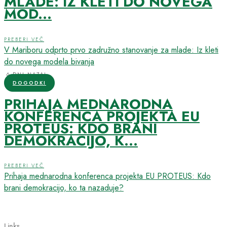
MLADE: IZ KLETI DO NOVEGA
MOD...
PREBERI VEČ
V Mariboru odprto prvo zadružno stanovanje za mlade: Iz kleti
do novega modela bivanja
6 DNI NAZAJ
DOGODKI
PRIHAJA MEDNARODNA
KONFERENCA PROJEKTA EU
PROTEUS: KDO BRANI
DEMOKRACIJO, K...
PREBERI VEČ
Prihaja mednarodna konferenca projekta EU PROTEUS: Kdo
brani demokracijo, ko ta nazaduje?
Links