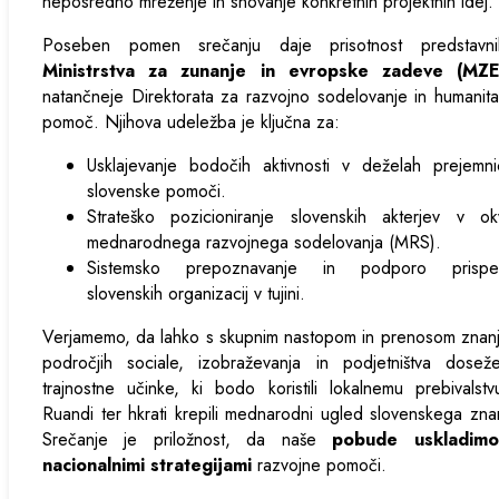
neposredno mreženje in snovanje konkretnih projektnih idej.
Poseben pomen srečanju daje prisotnost predstavni
Ministrstva za zunanje in evropske zadeve (MZE
natančneje Direktorata za razvojno sodelovanje in humanit
pomoč. Njihova udeležba je ključna za:
Usklajevanje bodočih aktivnosti v deželah prejemni
slovenske pomoči.
Strateško pozicioniranje slovenskih akterjev v okv
mednarodnega razvojnega sodelovanja (MRS).
Sistemsko prepoznavanje in podporo prispe
slovenskih organizacij v tujini.
Verjamemo, da lahko s skupnim nastopom in prenosom znan
področjih sociale, izobraževanja in podjetništva dosež
trajnostne učinke, ki bodo koristili lokalnemu prebivalst
Ruandi ter hkrati krepili mednarodni ugled slovenskega zna
Srečanje je priložnost, da naše
pobude uskladim
nacionalnimi strategijami
razvojne pomoči.