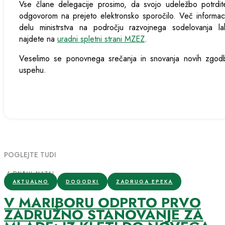
Vse člane delegacije prosimo, da svojo udeležbo potrdit
odgovorom na prejeto elektronsko sporočilo. Več informac
delu ministrstva na področju razvojnega sodelovanja la
najdete na
uradni spletni strani MZEZ
.
Veselimo se ponovnega srečanja in snovanja novih zgod
uspehu.
POGLEJTE TUDI
4 DNEVI NAZAJ
AKTUALNO
DOGODKI
ZADRUGA EPEKA
V MARIBORU ODPRTO PRVO
ZADRUŽNO STANOVANJE ZA