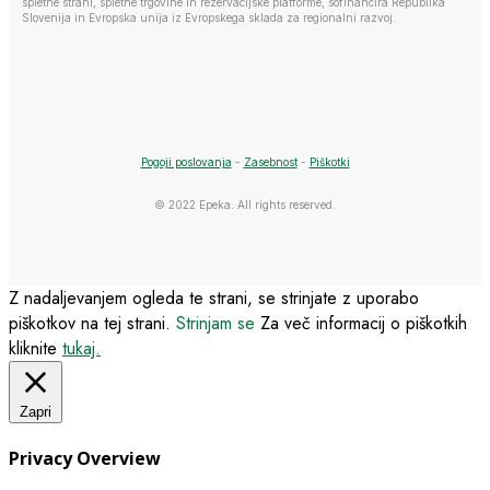
spletne strani, spletne trgovine in rezervacijske platforme, sofinancira Republika
Slovenija in Evropska unija iz Evropskega sklada za regionalni razvoj.
Pogoji poslovanja
-
Zasebnost
-
Piškotki
© 2022 Epeka. All rights reserved.
Z nadaljevanjem ogleda te strani, se strinjate z uporabo
piškotkov na tej strani.
Strinjam se
Za več informacij o piškotkih
kliknite
tukaj.
Zapri
Privacy Overview