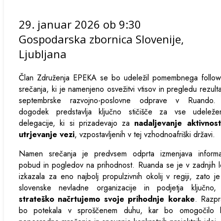
29. januar 2026 ob 9:30
Gospodarska zbornica Slovenije,
Ljubljana
Član Združenja EPEKA se bo udeležil pomembnega follow
srečanja, ki je namenjeno osvežitvi vtisov in pregledu rezult
septembrske razvojno-poslovne odprave v Ruando.
dogodek predstavlja ključno stičišče za vse udeleže
delegacije, ki si prizadevajo za
nadaljevanje aktivnost
utrjevanje vezi
, vzpostavljenih v tej vzhodnoafriški državi.
Namen srečanja je predvsem odprta izmenjava informac
pobud in pogledov na prihodnost. Ruanda se je v zadnjih l
izkazala za eno najbolj propulzivnih okolij v regiji, zato j
slovenske nevladne organizacije in podjetja ključno,
strateško načrtujemo svoje prihodnje korake
. Razpr
bo potekala v sproščenem duhu, kar bo omogočilo b