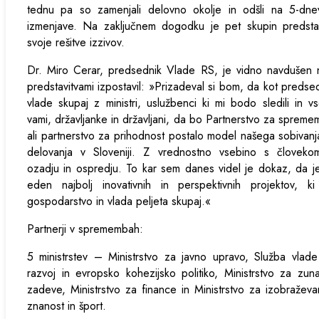
tednu pa so zamenjali delovno okolje in odšli na 5-dne
izmenjave. Na zaključnem dogodku je pet skupin predstav
svoje rešitve izzivov.
Dr. Miro Cerar, predsednik Vlade RS, je vidno navdušen 
predstavitvami izpostavil: »Prizadeval si bom, da kot predse
vlade skupaj z ministri, uslužbenci ki mi bodo sledili in v
vami, državljanke in državljani, da bo Partnerstvo za sprem
ali partnerstvo za prihodnost postalo model našega sobivanj
delovanja v Sloveniji. Z vrednostno vsebino s človeko
ozadju in ospredju. To kar sem danes videl je dokaz, da j
eden najbolj inovativnih in perspektivnih projektov, ki
gospodarstvo in vlada peljeta skupaj.«
Partnerji v spremembah:
5 ministrstev – Ministrstvo za javno upravo, Služba vlad
razvoj in evropsko kohezijsko politiko, Ministrstvo za zun
zadeve, Ministrstvo za finance in Ministrstvo za izobraževa
znanost in šport.