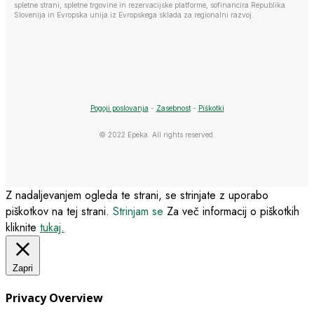
spletne strani, spletne trgovine in rezervacijske platforme, sofinancira Republika
Slovenija in Evropska unija iz Evropskega sklada za regionalni razvoj.
Pogoji poslovanja
-
Zasebnost
-
Piškotki
© 2022 Epeka. All rights reserved.
Z nadaljevanjem ogleda te strani, se strinjate z uporabo
piškotkov na tej strani.
Strinjam se
Za več informacij o piškotkih
kliknite
tukaj.
Zapri
Privacy Overview