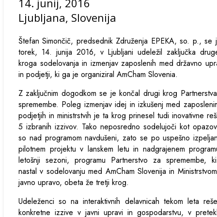
14. junij, 2016
Ljubljana, Slovenija
Štefan Simončič, predsednik Združenja EPEKA, so. p., se 
torek, 14. junija 2016, v Ljubljani udeležil zaključka dru
kroga sodelovanja in izmenjav zaposlenih med državno up
in podjetji, ki ga je organiziral AmCham Slovenia.
Z zaključnim dogodkom se je končal drugi krog Partnerstv
spremembe. Poleg izmenjav idej in izkušenj med zaposleni
podjetjih in ministrstvih je ta krog prinesel tudi inovativne reš
5 izbranih izzivov. Tako neposredno sodelujoči kot opazov
so nad programom navdušeni, zato se po uspešno izpelja
pilotnem projektu v lanskem letu in nadgrajenem program
letošnji sezoni, programu Partnerstvo za spremembe, ki
nastal v sodelovanju med AmCham Slovenija in Ministrstvo
javno upravo, obeta že tretji krog.
Udeleženci so na interaktivnih delavnicah tekom leta reše
konkretne izzive v javni upravi in gospodarstvu, v prete