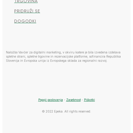
TRGOVINA
PRIDRUŽI SE
DOGODKI
Naložbo Vavčer za digitalni marketing, v okviru katere je bila izvedena izdelava
spletne strani, spletne trgovine in rezervacijske platforme, sofinancira Republika
Slovenija in Evropska unija iz Evropskega sklada za regionalni razvoj.
Pogoji poslovanja
-
Zasebnost
-
Piškotki
© 2022 Epeka. All rights reserved.