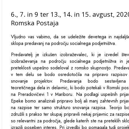
6., 7. in 9 ter 13., 14. in 15. avgust, 202
Romska Postaja
Vljudno vas vabimo, da se udeležite devetega in najdalj
sklopa predavanj na področju socialnega podjetništva.
Predavatelj je izkušen izobraževalec, ki je izvedel štev
izobraževanja na področju socialnega podjetništva in j
preteklosti uspešno sodeloval z romsko skupnostjo. Predav
v tem delu se bodo osredotočila na pripravo razpisov 
snovanje projektov. Predavanja bodo sestavljena
teoretičnega dela in delavnic, ki bodo potekali v Romski post
na Preradovičevi 1 v Mariboru. Na podlagi uspešnih prija
Epeke bomo analizirali pripravo bolj ali manj zahtevnih prija
na razpise ter samo strukturo snovanja razpisa. Teorijo 
združili s prakso ter skupaj pripravili nekaj prijavnic za razpise
so relevantni za področja, glede katerih ste na preteklih skl
izrazili poseben interes. Pri izvedbi bo pomagala tudi proje